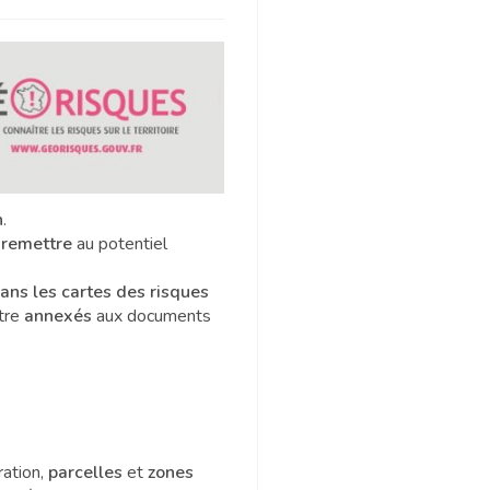
n
.
remettre
au potentiel
ans les
cartes des risques
tre
annexés
aux documents
ration,
parcelles
et
zones