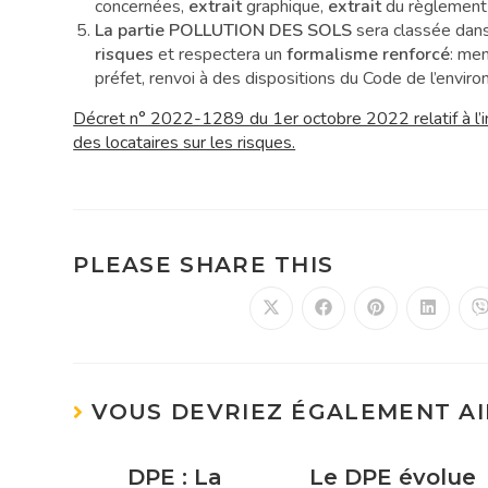
concernées,
extrait
graphique,
extrait
du règlement l
La partie POLLUTION DES SOLS
sera classée dan
risques
et respectera un
formalisme renforcé
: men
préfet, renvoi à des dispositions du Code de l’enviro
Décret n° 2022-1289 du 1er octobre 2022 relatif à l’i
des locataires sur les risques.
PLEASE SHARE THIS
VOUS DEVRIEZ ÉGALEMENT A
DPE : La
Le DPE évolue