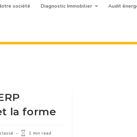
otre société
Diagnostic Immobilier
Audit énerg
’ERP
et la forme
classé
1 min read