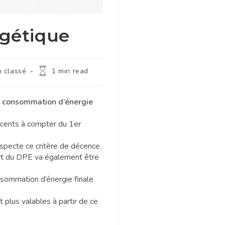
gétique
 classé
1 min read
a
consommation d’énergie
cents à compter du 1
er
specte ce critère de décence.
rt du DPE va également être
onsommation d’énergie finale
nt
plus valables
à partir de ce