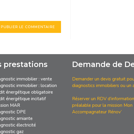
avigateur pour mon prochain
 prestations
Demande de De
gnostic immobilier : vente
Demander un devis gratuit pou
gnostic immobilier : location
diagnostics immobiliers ou un 
it énergétique obligatoire
it énergétique incitatif
Réserver un RDV d’informatio
ssion MAR
préalable pour la mission Mon
agnostic DPE
Accompagnateur Rénov’
agnostic amiante
gnostic électricité
gnostic gaz