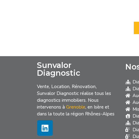
Enregistrer mon nom, mon e-mail et mon site dans le n
commentaire.
Sunvalor
Nos
Diagnostic
Dia
Vente, Location, Rénovation
,
Dia
Sunvalor Diagnostic réalise tous les
Aud
diagnostics immobiliers. Nous
Aud
intervenons à
Grenoble
, en Isère et
Mi
dans la toute la région Rhônes-Alpes
Di
Di
Dia
Dia