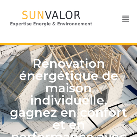
Rénovation
énergétique de
maison
individuelle,
gagnez en confort
et en
performance avec