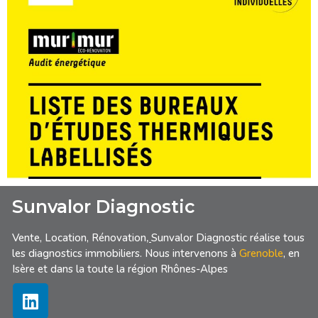
Sunvalor Diagnostic
Vente, Location, Rénovation
,
Sunvalor Diagnostic réalise tous
les diagnostics immobiliers. Nous intervenons à
Grenoble
, en
Isère et dans la toute la région Rhônes-Alpes